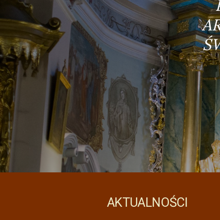
AR
w
Ś
Tarnawcu
AKTUALNOŚCI