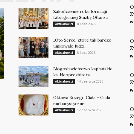
O
Zakończenie roku formacji
Z
Liturgicznej Służby Ołtarza
Pr
8 lipca 2026
Aktualności
„Oto Serce, które tak bardzo
O
umiłowało ludzi…”
Z
8 lipca 2026
Aktualności
Pr
Błogosławieństwo kapłańskie
O
ks. Neoprezbitera
14 czerwca 2026
Z
Aktualności
Pr
Oktawa Bożego Ciała – Cuda
eucharystyczne
O
12 czerwca 2026
Aktualności
Z
Pr