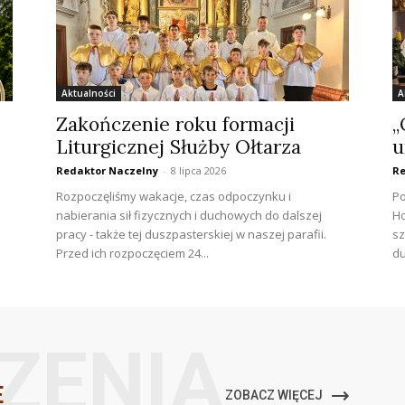
Aktualności
A
Zakończenie roku formacji
„
Liturgicznej Służby Ołtarza
u
Redaktor Naczelny
-
8 lipca 2026
Re
Rozpoczęliśmy wakacje, czas odpoczynku i
Po
nabierania sił fizycznych i duchowych do dalszej
Ho
pracy - także tej duszpasterskiej w naszej parafii.
sz
Przed ich rozpoczęciem 24...
du
ZENIA
E
ZOBACZ WIĘCEJ