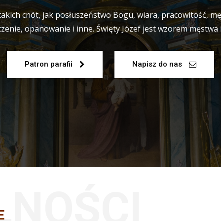
 takich cnót, jak posłuszeństwo Bogu, wiara, pracowitość, m
zenie, opanowanie i inne. Święty Józef jest wzorem męstwa
Patron parafii
Napisz do nas
LNOŚCI
E