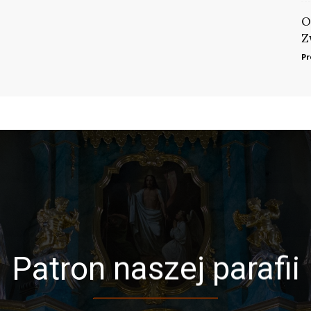
O
Z
Pr
Patron naszej parafii