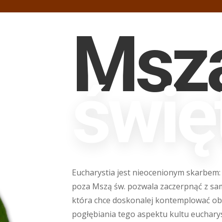
Msz
świę
Eucharystia jest nieocenionym skarbem: n
poza Mszą św. pozwala zaczerpnąć z sam
która chce doskonalej kontemplować obl
pogłębiania tego aspektu kultu eucharys