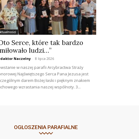
ktualności
Oto Serce, które tak bardzo
miłowało ludzi…”
daktor Naczelny
-
8 lipca 2026
wstanie w naszej parafii Arcybractwa Straży
norowej Najświętszego Serca Pana Jezusa jest
czególnym darem Bożej łaski i pięknym znakiem
chowego wzrastania naszej wspólnoty. 3...
OGŁOSZENIA PARAFIALNE