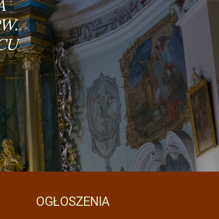
A
PW.
CU
OGŁOSZENIA