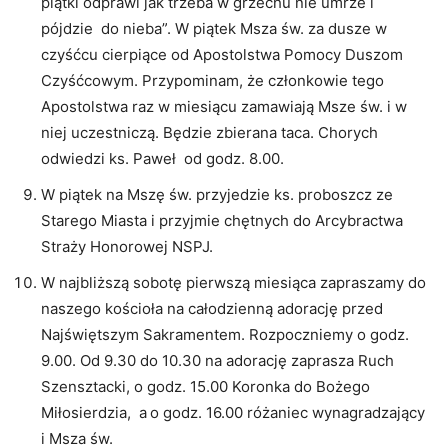
piątki odprawi jak trzeba w grzechu nie umrze i
pójdzie do nieba”. W piątek Msza św. za dusze w
czyśćcu cierpiące od Apostolstwa Pomocy Duszom
Czyśćcowym. Przypominam, że członkowie tego
Apostolstwa raz w miesiącu zamawiają Msze św. i w
niej uczestniczą. Będzie zbierana taca. Chorych
odwiedzi ks. Paweł od godz. 8.00.
W piątek na Mszę św. przyjedzie ks. proboszcz ze
Starego Miasta i przyjmie chętnych do Arcybractwa
Straży Honorowej NSPJ.
W najbliższą sobotę pierwszą miesiąca zapraszamy do
naszego kościoła na całodzienną adorację przed
Najświętszym Sakramentem. Rozpoczniemy o godz.
9.00. Od 9.30 do 10.30 na adorację zaprasza Ruch
Szensztacki, o godz. 15.00 Koronka do Bożego
Miłosierdzia, a
o godz. 16.00 różaniec wynagradzający
i Msza św.