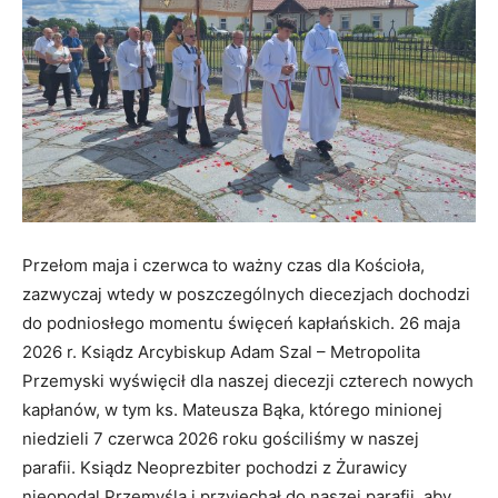
Przełom maja i czerwca to ważny czas dla Kościoła,
zazwyczaj wtedy w poszczególnych diecezjach dochodzi
do podniosłego momentu święceń kapłańskich. 26 maja
2026 r. Ksiądz Arcybiskup Adam Szal – Metropolita
Przemyski wyświęcił dla naszej diecezji czterech nowych
kapłanów, w tym ks. Mateusza Bąka, którego minionej
niedzieli 7 czerwca 2026 roku gościliśmy w naszej
parafii. Ksiądz Neoprezbiter pochodzi z Żurawicy
nieopodal Przemyśla i przyjechał do naszej parafii, aby