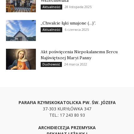
Wszechświata
28 listopada 2025
Aktualności
„Chwalcie łąki umajone (…)”.
6 czerwca 2025
Aktualności
Akt poświęcenia Niepokalanemu Sercu
Najświętszej Maryi Panny
24 marca 2022
Duchowość
PARAFIA RZYMSKOKATOLICKA PW. ŚW. JÓZEFA
37-303 KURYŁÓWKA 347
TEL.: 17 243 80 93
ARCHIDIECEZJA PRZEMYSKA
DEKANAT LEŻAJSK I