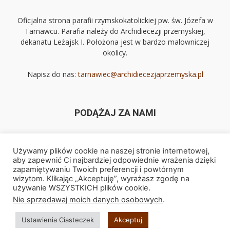
Oficjalna strona parafii rzymskokatolickiej pw. św. Józefa w
Tarnawcu. Parafia należy do Archidiecezji przemyskiej,
dekanatu Leżajsk I. Położona jest w bardzo malowniczej
okolicy.
Napisz do nas:
tarnawiec@archidiecezjaprzemyska.pl
PODĄŻAJ ZA NAMI
Używamy plików cookie na naszej stronie internetowej,
aby zapewnić Ci najbardziej odpowiednie wrażenia dzięki
zapamiętywaniu Twoich preferencji i powtórnym
wizytom. Klikając „Akceptuję”, wyrażasz zgodę na
Strona domowa
Kontakt
używanie WSZYSTKICH plików cookie.
Nie sprzedawaj moich danych osobowych
.
© Copyright 2026 -
Parafia pw. św. Józefa w Tarnawcu
|
Polityka
Ustawienia Ciasteczek
Akceptuj
prywatności
| Wykonanie -
MI-IT Ireneusz Baran